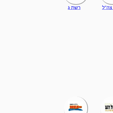
 צה"ל
רשת ג