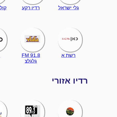
גלי ישראל
רדיו רקע
קול
רשת א
91.8 FM
ר
גלגלצ
רדיו אזורי