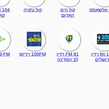
ו אלשאמס
קול הים
קול נתניה
האדום
קול
101 fm רדיו
91 FM רדיו
100FM רדיוס
9 FM
רושלים
לב המדינה