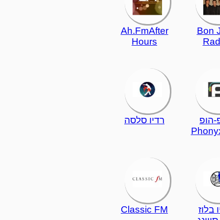
Ah.FmAfter
Bon J
Hours
Rad
-הופ
רדיו סלסה
Phony
 בלוז
Classic FM