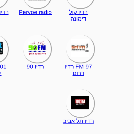
רדיו קול
Pervoe radio
רדי
דימונה
97-FM רדיו
רדיו 90
דרום
י
רדיו תל אביב