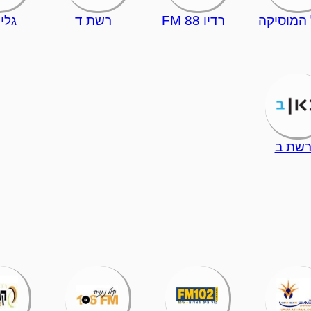
 המוסיקה
רדיו 88 FM
רשת ד
גלי
שת ב