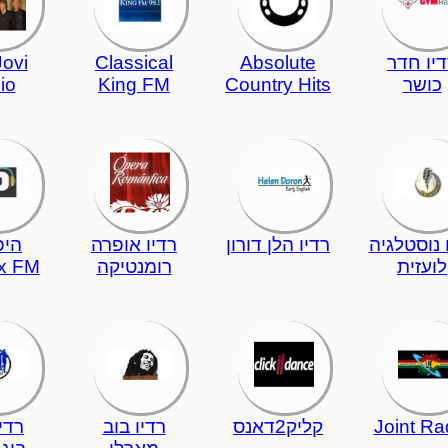
יו חדר
Absolute
Classical
ovi
כושר
Country Hits
King FM
io
 נוסטלגיה
רדיו הלן דורון
רדיו אופרה
היפ
לועזית
רומנטיקה
x FM
Joint Ra
קליק2דאנס
רדיו בוב
רדיו